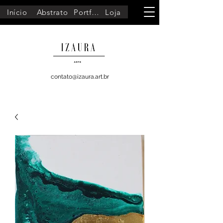
Início
Abstrato
Portfólio
Loja
contato@izaura.art.br