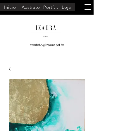
Início
Abstrato
Portfólio
Loja
contato@izaura.art.br