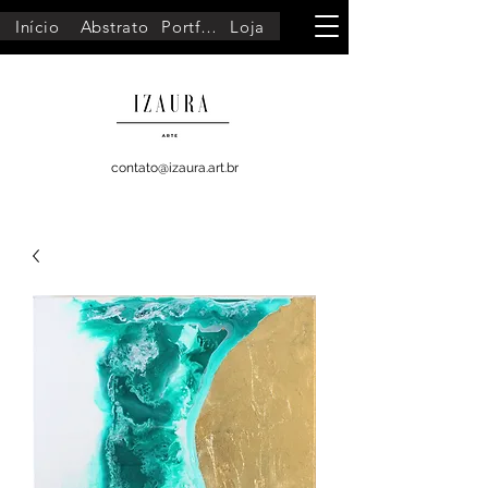
Início
Abstrato
Portfólio
Loja
contato@izaura.art.br