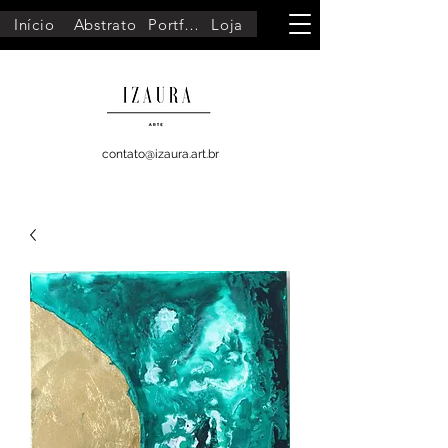
Início
Abstrato
Portfólio
Loja
contato@izaura.art.br