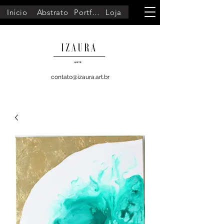
Início
Abstrato
Portfólio
Loja
contato@izaura.art.br