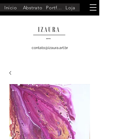
Início
Abstrato
Portfólio
Loja
contato@izaura.art.br